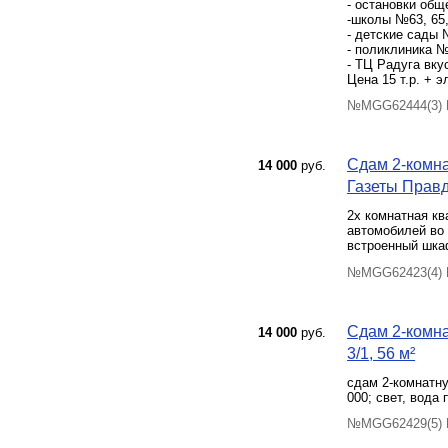
- остановки общ
-школы №63, 65
- детские сады 
- поликлиника №
- ТЦ Радуга вку
Цена 15 т.р. + 
№MGG62444(3) П
Сдам 2-комна
14 000
руб.
Газеты Правда
2х комнатная кв
автомобилей во 
встроенный шкаф
№MGG62423(4) П
Сдам 2-комна
14 000
руб.
3/1, 56 м²
сдам 2-комнатну
000; свет, вода
№MGG62429(5) П