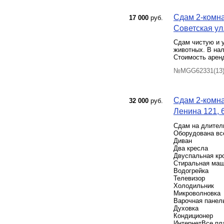
Сдам 2-комна
17 000
руб.
Советская ул.
Сдам чистую и у
животных. В нал
Стоимость аренд
№MGG62331(13) 
Сдам 2-комна
32 000
руб.
Ленина 121, 
Сдам на длитель
Оборудована вс
Диван
Два кресла
Двуспальная кр
Стиральная маш
Водогрейка
Телевизор
Холодильник
Микроволновка
Варочная панел
Духовка
Кондиционер
ИнтернетВсе пл