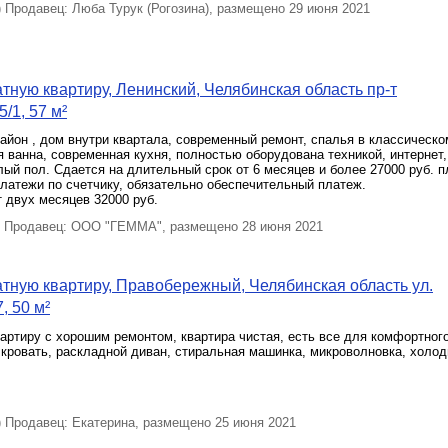
Продавец: Люба Турук (Рогозина), размещено 29 июня 2021
тную квартиру, Ленинский, Челябинская область пр-т
/1, 57 м²
айон , дом внутри квартала, современный ремонт, спалья в классическо
 ванна, современная кухня, полностью оборудована техникой, интернет,
лый пол. Сдается на длительный срок от 6 месяцев и более 27000 руб. 
латежи по счетчику, обязательно обеспечительный платеж.
т двух месяцев 32000 руб.
Продавец: ООО "ГЕММА", размещено 28 июня 2021
тную квартиру, Правобережный, Челябинская область ул.
, 50 м²
ртиру с хорошим ремонтом, квартира чистая, есть все для комфортног
 кровать, раскладной диван, стиральная машинка, микроволновка, холод
Продавец: Екатерина, размещено 25 июня 2021