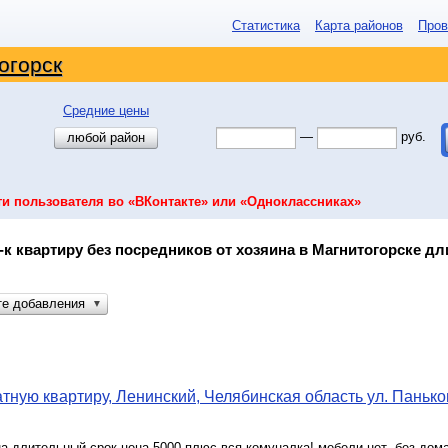
Статистика
Карта районов
Пров
огорск
Средние цены
—
руб.
любой район
ти пользователя во «ВКонтакте» или «Одноклассниках»
-к квартиру без посредников от хозяина в Магнитогорске дл
те добавления
▼
тную квартиру, Ленинский, Челябинская область ул. Панько
а длительный срок.цена 5000 плюс вся комуналка! мебели нет ,без дом