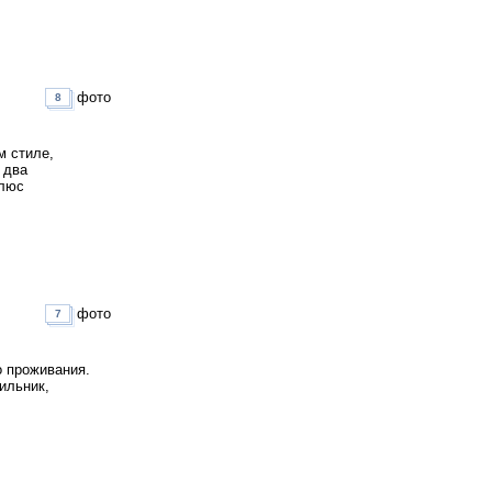
фото
8
м стиле,
 два
плюс
фото
7
о проживания.
ильник,