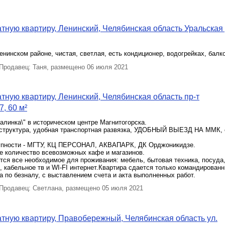
тную квартиру, Ленинский, Челябинская область Уральская 
Ленинском районе, чистая, светлая, есть кондиционер, водогрейках, балк
родавец: Таня, размещено 06 июля 2021
тную квартиру, Ленинский, Челябинская область пр-т
, 60 м²
талинка\" в историческом центре Магнитогорска.
структура, удобная транспортная развязка, УДОБНЫЙ ВЫЕЗД НА ММК, е
упности - МГТУ, КЦ ПЕРСОНАЛ, АКВАПАРК, ДК Орджоникидзе.
е количество всевозможных кафе и магазинов.
тся все необходимое для проживания: мебель, бытовая техника, посуда
 кабельное тв и WI-FI интернет.Квартира сдается только командирован
 по безналу, с выставлением счета и акта выполненных работ.
родавец: Светлана, размещено 05 июля 2021
тную квартиру, Правобережный, Челябинская область ул.