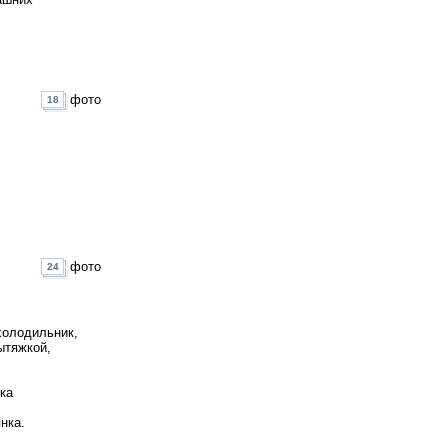
фото
18
фото
24
холодильник,
ытяжкой,
ка
нка.