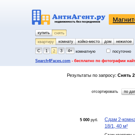
Магнит
купить
снять
комнату
койко-место
дом
гараж
участок
нежилое
квартиру
С
1
3
4+
2
комнатную
посуточно
Search4Faces.com
- бесплатно по фотографии най
Результаты по запросу:
Снять 2
отсортировать
по да
Сдам 2-комна
5 000
руб.
18/1, 40 м²
Сдам квартиру н