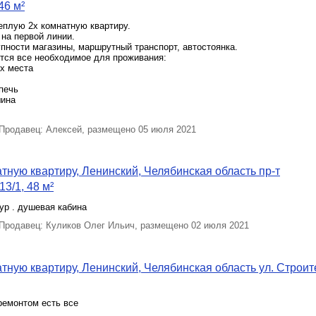
46 м²
еплую 2х комнатную квартиру.
на первой линии.
пности магазины, маршрутный транспорт, автостоянка.
ется все необходимое для проживания:
х места
печь
шина
родавец: Алексей, размещено 05 июля 2021
тную квартиру, Ленинский, Челябинская область пр-т
3/1, 48 м²
ур . душевая кабина
родавец: Куликов Олег Ильич, размещено 02 июля 2021
тную квартиру, Ленинский, Челябинская область ул. Строит
ремонтом есть все