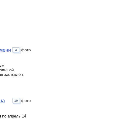
имени
фото
4
мум
большой
н застеклён.
на
фото
10
я по апрель 14