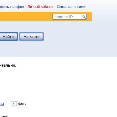
ерить телефон
Личный кабинет
Связаться с нами
Найти
На карте
ительно.
ва
фото
6
ашних