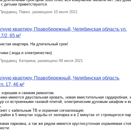
 с детьми приветствуются.
родавец: Павел, размещено 10 июля 2021
тную квартиру, Правобережный, Челябинская область ул.
7/2, 65 м²
чистая квартира. На длительный срок!
чики ( вода и электричество)
родавец: Катерина, размещено 09 июля 2021
тную квартиру, Правобережный, Челябинская область
. 17, 46 м²
с хорошим и свежим ремонтом.
ники имеются двуспальная кровать, новая вместительная гардеробная, 
тур со встроенными газовой плитой, электрическим духовым шкафом и в
ь.
нет с кабельным ТВ и охранная сигнализация.
район в 5 минутах ходьбы от экопарка и в 2 минутах от строящегося пар
вая парковка, а так же рядом имеется круглосуточная охраняемая стоя
ности: