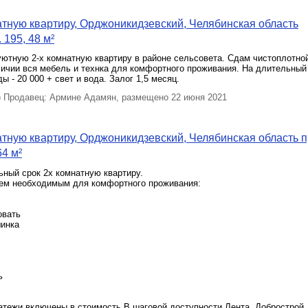
тную квартиру, Орджоникидзевский, Челябинская область
 195, 48 м²
ютную 2-х комнатную квартиру в районе сельсовета. Сдам чистоплотной
ичии вся мебель и технка для комфортного проживания. На длительный 
ы - 20 000 + свет и вода. Залог 1,5 месяц.
Продавец: Армине Адамян, размещено 22 июня 2021
тную квартиру, Орджоникидзевский, Челябинская область п
64 м²
ный срок 2х комнатную квартиру.
ем необходимым для комфортного проживания:
овать
инка
ь
атежи включены в стоимость.В шаговой доступности Лента, Добрострой,