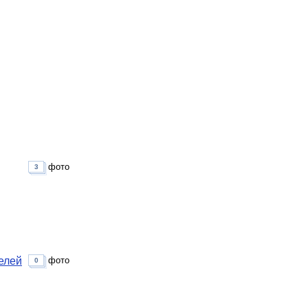
фото
3
елей
фото
0