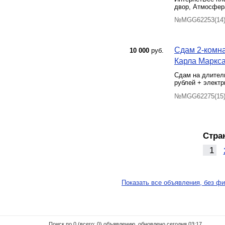
двор, Атмосфера
№MGG62253(14) 
Сдам 2-комна
10 000
руб.
Карла Маркса
Сдам на длитель
рублей + электр
№MGG62275(15) 
Стра
1
Показать все объявления, без фи
Поиск по 0 (всего: 0) объявлению, обновлено сегодня 03:17