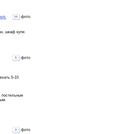
ул.
фото
10
он, шкаф купе.
фото
5
хать 5-10
, постельные
ным.
фото
3