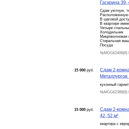
Гагарина 39, 
Сдам уютную, т
Расположенную 
В шаговой досту
В квартире име
Четыре спальны
Холодильник
Микроволновая 
Стиральная ма
Посуда
№MGG62408(8) П
Сдам 2-комна
15 000
руб.
Металлургов 1
кухонный гарнит
№MGG62389(9) П
Сдам 2-комна
15 000
руб.
42, 52 м²
квартира с евро