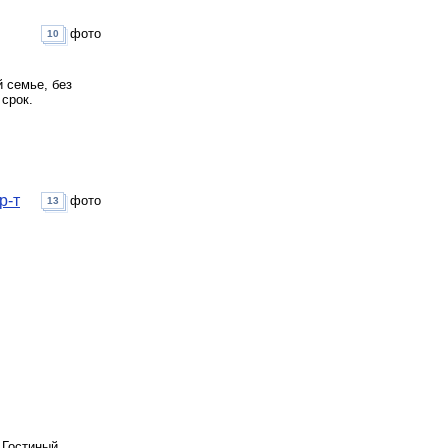
фото
10
 семье, без
срок.
р-т
фото
13
 Гостиный