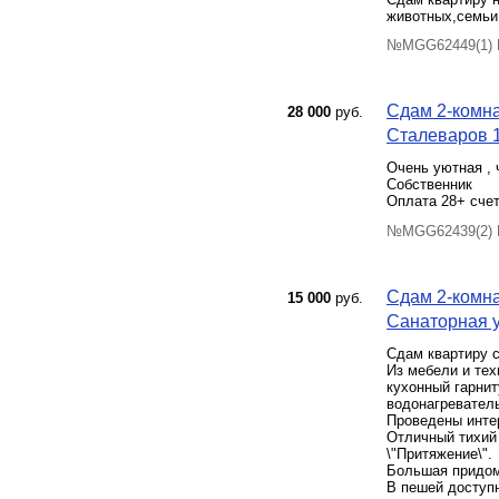
животных,семьи
№MGG62449(1) П
Сдам 2-комна
28 000
руб.
Сталеваров 1
Очень уютная , 
Собственник
Оплата 28+ счет
№MGG62439(2) П
Сдам 2-комна
15 000
руб.
Санаторная ул
Сдам квартиру 
Из мебели и тех
кухонный гарни
водонагревател
Проведены интер
Отличный тихий 
\"Притяжение\".
Большая придомо
В пешей доступ