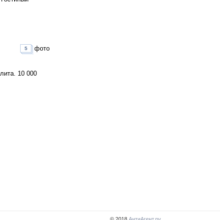
фото
5
лита. 10 000
© 2018
АнтиАгент.ру