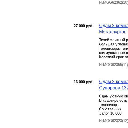
№MGG62362(10) 
Сдам 2-комна
27 000
руб.
Металлургов 5
Тихий элитный р
большая угловая
телевизора, теп
коммунальные п
Короткий срок о
№MGG62355(11) 
Сдам 2-комна
16 000
руб.
Суворова 137
Сдам уютную ква
В квартире есть
телевизор.
Собственник.
Залог 10 000.
№MGG62323(12) 