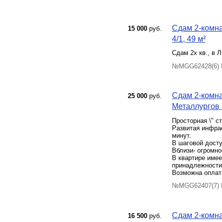
Сдам 2-комна
15 000
руб.
4/1, 49 м²
Сдам 2х кв., в 
№MGG62428(6) П
Сдам 2-комна
25 000
руб.
Металлургов 7
Просторная \" с
Развитая инфра
минут.
В шаговой дост
Вблизи- огромно
В квартире имее
принадлежности,
Возможна оплата
№MGG62407(7) П
Сдам 2-комна
16 500
руб.