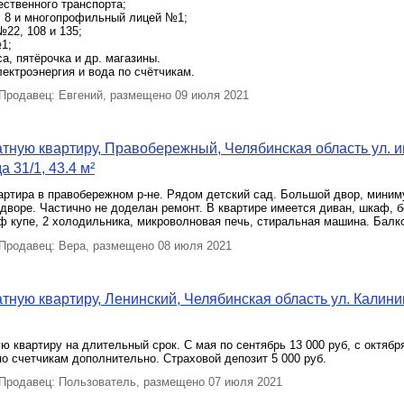
ественного транспорта;
, 8 и многопрофильный лицей №1;
№22, 108 и 135;
1;
са, пятёрочка и др. магазины.
электроэнергия и вода по счётчикам.
родавец: Евгений, размещено 09 июля 2021
тную квартиру, Правобережный, Челябинская область ул. 
 31/1, 43.4 м²
артира в правобережном р-не. Рядом детский сад. Большой двор, мини
дворе. Частично не доделан ремонт. В квартире имеется диван, шкаф, 
 купе, 2 холодильника, микроволновая печь, стиральная машина. Балко
родавец: Вера, размещено 08 июля 2021
тную квартиру, Ленинский, Челябинская область ул. Калини
ю квартиру на длительный срок. С мая по сентябрь 13 000 руб, с октябр
 по счетчикам дополнительно. Страховой депозит 5 000 руб.
родавец: Пользователь, размещено 07 июля 2021