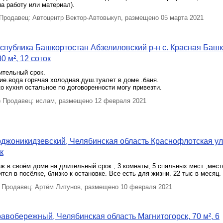
а работу или материал).
родавец: Автоцентр Вектор-Автовыкуп, размещено 05 марта 2021
спублика Башкортостан Абзелиловский р-н с. Красная Баш
80 м², 12 соток
ительный срок.
ие.вода горячая холодная.душ.туалет в доме .баня.
о кухня остальное по договоренности могу привезти.
Продавец: ислам, размещено 12 февраля 2021
джоникидзевский, Челябинская область Краснофлотская ул.
к
ж в своём доме на длительный срок , 3 комнаты, 5 спальных мест ,мес
ится в посёлке, близко к остановке. Все есть для жизни. 22 тыс в месяц.
Продавец: Артём Литунов, размещено 10 февраля 2021
авобережный, Челябинская область Магнитогорск, 70 м², 6