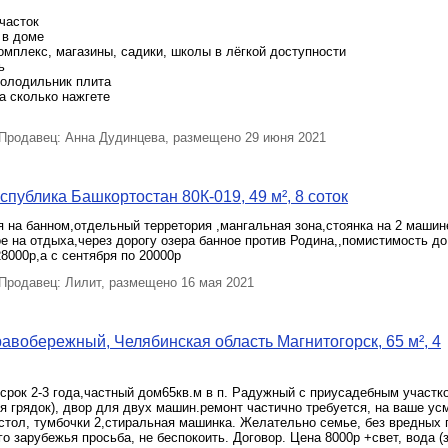
часток
 в доме
мплекс, магазины, садики, школы в лёгкой доступности
ь
холодильник плита
да сколько нажгете
родавец: Анна Дудинцева, размещено 29 июня 2021
спублика Башкортостан 80К-019, 49 м², 8 соток
 на банном,отдельный терретория ,мангальная зона,стоянка на 2 машин
е на отдыха,через дорогу озера банное против Родина,,помистимость до
8000р,а с сентября по 20000р
родавец: Лилит, размещено 16 мая 2021
авобережный, Челябинская область Магнитогорск, 65 м², 4
срок 2-3 года,частный дом65кв.м в п. Радужный с приусадебным участко
я грядок), двор для двух машин.ремонт частично требуется, на ваше ус
стол, тумбочки 2,стиральная машинка. Желательно семье, без вредных 
о зарубежья просьба, не беспокоить. Договор. Цена 8000р +свет, вода (