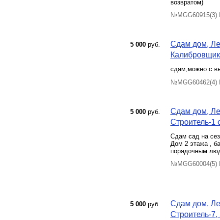
возвратом)
№MGG60915(3) П
Сдам дом, Ле
5 000
руб.
Калибровщик-2
сдам,можно с в
№MGG60462(4) П
Сдам дом, Ле
5 000
руб.
Строитель-1 с
Сдам сад на сез
Дом 2 этажа , б
порядочным лю
№MGG60004(5) П
Сдам дом, Ле
5 000
руб.
Строитель-7, 