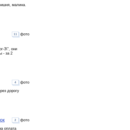
вишня, малина.
фото
11
г-3\", они
 - за 2
фото
4
рез дорогу
ток
фото
2
на оплата