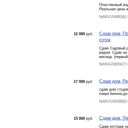
Пластиковый вод
Реальная цена а
№MGG59993(6) П
Сдам дом, Пр
12 000
руб.
соток
Сдаю Садовый до
рядом. Сдам на 
месяца. (первый
№MGG59056(7) П
Сдам дом, Ре
17 000
руб.
сдам дом студия
озера банное,до
№MGG58288(8) П
Сдам дом, Лен
15 000
руб.
Сдам коттедж н