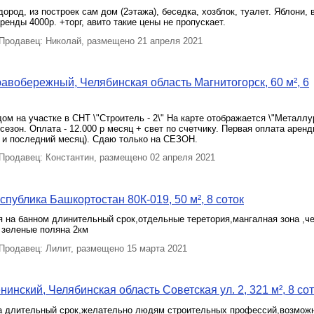
ород, из построек сам дом (2этажа), беседка, хозблок, туалет. Яблони, 
ренды 4000р. +торг, авито такие цены не пропускает.
родавец: Николай, размещено 21 апреля 2021
авобережный, Челябинская область Магнитогорск, 60 м², 6
м на участке в СНТ \"Строитель - 2\" На карте отображается \"Металлур
сезон. Оплата - 12.000 р месяц + свет по счетчику. Первая оплата аренды
 и последний месяц). Сдаю только на СЕЗОН.
родавец: Константин, размещено 02 апреля 2021
спублика Башкортостан 80К-019, 50 м², 8 соток
 на банном длинительный срок,отдельные теретория,мангалная зона ,че
 зеленые поляна 2км
родавец: Лилит, размещено 15 марта 2021
инский, Челябинская область Советская ул. 2, 321 м², 8 со
а длительный срок,желательно людям строительных профессий,возмож