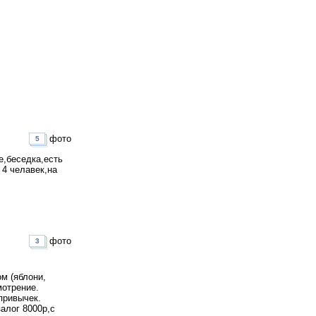
фото
5
е,беседка,есть
 4 челавек,на
фото
3
м (яблони,
мотрение.
привычек.
залог 8000р,с