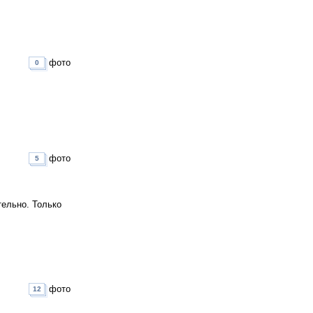
фото
0
фото
5
тельно. Только
фото
12