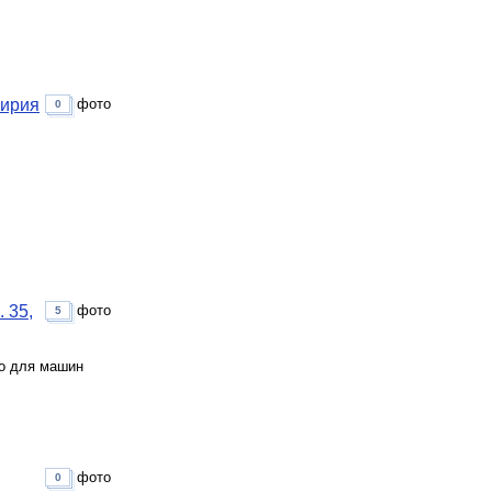
кирия
фото
0
 35,
фото
5
то для машин
фото
0