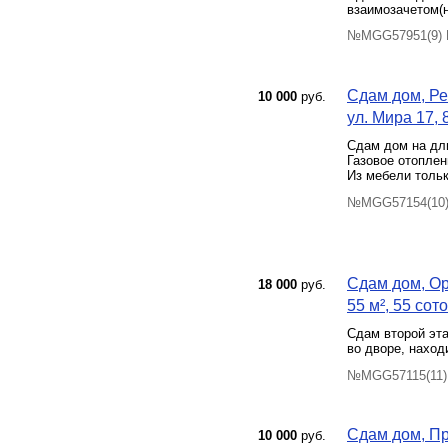
взаимозачетом(н
№MGG57951(9) П
Сдам дом, Ре
10 000
руб.
ул. Мира 17, 
Сдам дом на дл
Газовое отоплен
Из мебели тольк
№MGG57154(10) 
Сдам дом, Ор
18 000
руб.
55 м², 55 сото
Сдам второй эта
во дворе, наход
№MGG57115(11) 
Сдам дом, Пр
10 000
руб.