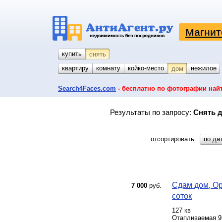
Магнит
купить
снять
квартиру
комнату
койко-место
гараж
участок
нежилое
дом
Search4Faces.com
- бесплатно по фотографии най
Результаты по запросу:
Снять д
отсортировать
по да
Сдам дом, Ор
7 000
руб.
соток
127 кв
Отапливаемая 9