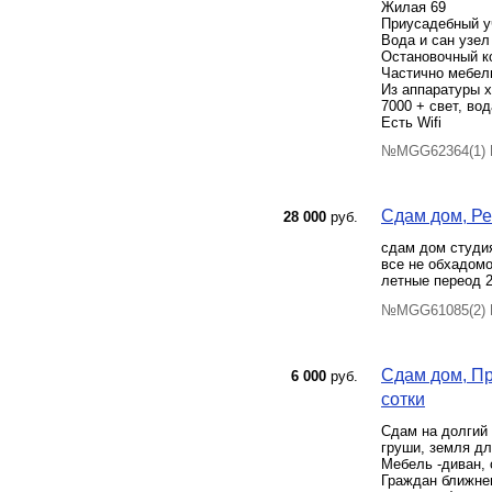
Жилая 69
Приусадебный у
Вода и сан узел
Остановочный ко
Частично мебел
Из аппаратуры 
7000 + свет, во
Есть Wifi
№MGG62364(1) П
Сдам дом, Ре
28 000
руб.
сдам дом студия
все не обхадомо
летные переод 2
№MGG61085(2) П
Сдам дом, Пр
6 000
руб.
сотки
Сдам на долгий 
груши, земля дл
Мебель -диван, 
Граждан ближнег