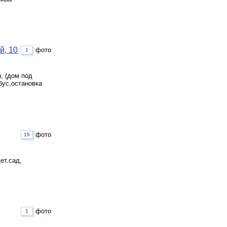
й, 10
фото
1
, (дом под
бус,остановка
фото
15
ет.сад,
фото
1