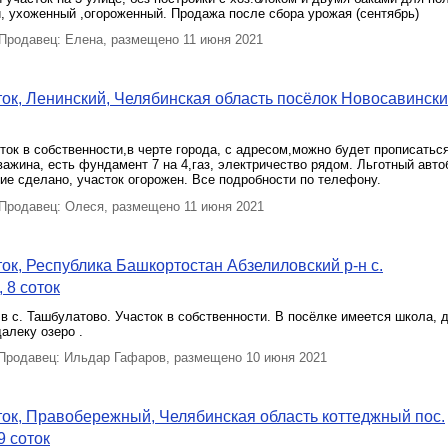
, ухоженный ,огороженный. Продажа после сбора урожая (сентябрь)
родавец: Елена, размещено 11 июня 2021
ок, Ленинский, Челябинская область посёлок Новосавински
ок в собственности,в черте города, с адресом,можно будет прописаться
кважина, есть фундамент 7 на 4,газ, электричество рядом. Льготный авто
е сделано, участок огорожен. Все подробности по телефону.
родавец: Олеся, размещено 11 июня 2021
ок, Республика Башкортостан Абзелиловский р-н с.
 8 соток
в с. Ташбулатово. Участок в собственности. В посёлке имеется школа, д
алеку озеро .
родавец: Ильдар Гафаров, размещено 10 июня 2021
ок, Правобережный, Челябинская область коттеджный пос.
9 соток