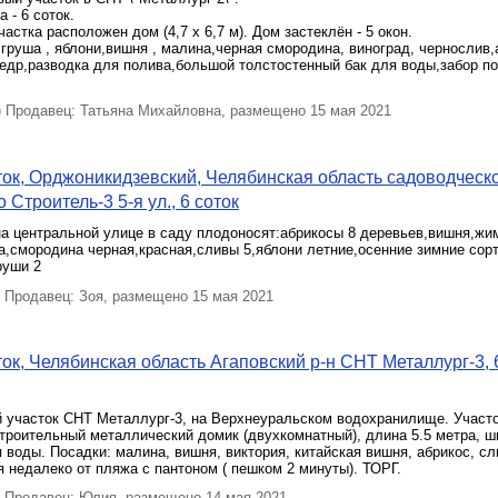
 - 6 соток.
астка расположен дом (4,7 x 6,7 м). Дом застеклён - 5 окон.
 груша , яблони,вишня , малина,черная смородина, виноград, чернослив,
едр,разводка для полива,большой толстостенный бак для воды,забор по
Продавец: Татьяна Михайловна, размещено 15 мая 2021
ок, Орджоникидзевский, Челябинская область садоводческ
Строитель-3 5-я ул., 6 соток
на центральной улице в саду плодоносят:абрикосы 8 деревьев,вишня,жи
а,смородина черная,красная,сливы 5,яблони летние,осенние зимние сорт
руши 2
Продавец: Зоя, размещено 15 мая 2021
ок, Челябинская область Агаповский р-н СНТ Металлург-3, 
 участок СНТ Металлург-3, на Верхнеуральском водохранилище. Участок
троительный металлический домик (двухкомнатный), длина 5.5 метра, ш
 воды. Посадки: малина, вишня, виктория, китайская вишня, абрикос, сл
 недалеко от пляжа с пантоном ( пешком 2 минуты). ТОРГ.
Продавец: Юлия, размещено 14 мая 2021