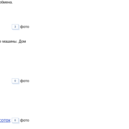
обмена.
фото
3
ве машины. Дом
фото
0
соток
фото
6