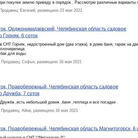
при покупке землю приведу в порядок . Рассмотрю различные варианты 
родавец: Евгений, размещено 23 мая 2021
ок, Орджоникидзевский, Челябинская область садовое
 Горняк, 6 соток
 в СНТ Горняк, недостроенный дом (два этажа), в доме баня, гараж на д
аллочерепица.
 бак для воды.
Продавец: Софья, размещено 16 мая 2021
ок, Правобережный, Челябинская область садовое
 Дружба, 7 соток
Дружба ,есть небольшой домик ,баня ,теплица и все посадки .
Продавец: Айна, размещено 16 мая 2021
ок, Правобережный, Челябинская область Магнитогорск, 6 
ый участок в СНТ \"Металлург-2\".