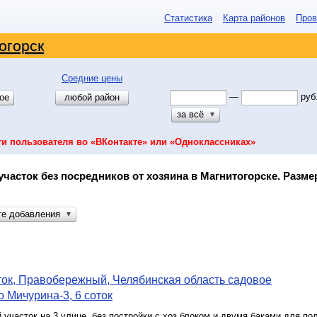
Статистика
Карта районов
Пров
огорск
Средние цены
—
руб
ое
любой район
за всё
▼
ти пользователя во «ВКонтакте» или «Одноклассниках»
участок без посредников от хозяина в Магнитогорске. Разме
те добавления
▼
ок, Правобережный, Челябинская область садовое
 Мичурина-3, 6 соток
участок на 3 улице, без постройки с хоз.блоком и двумя баками для по