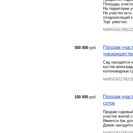
Площадь участка
На территории уч
На участке есть
плодоносящий к
Торг уместен.
№MGG61290(12) 
Продам участ
500 000
руб.
товарищество 
Сад находится 
кустов виноград
колоновидные,г
№MGG61178(13) 
Продам участ
100 000
руб.
соток
Продам садовый
участке жилой с
Имеется бак для
Домик находится
№MGG61148(14) 