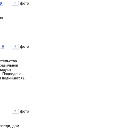
ая
фото
1
но
 8
фото
3
ительства
правильной
нируют
т. Подведена
и поднимется).
фото
2
соседи, дом