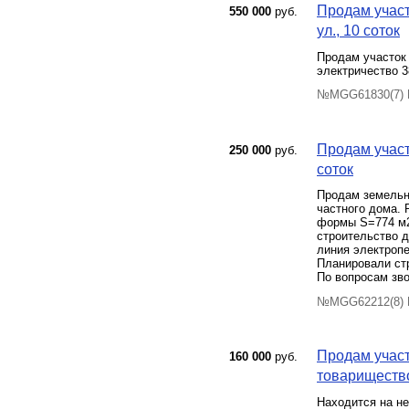
Продам участ
550 000
руб.
ул., 10 соток
Продам участок 
электричество 
№MGG61830(7) П
Продам участ
250 000
руб.
соток
Продам земельн
частного дома. 
формы S=774 м2
строительство д
линия электропер
Планировали стр
По вопросам зво
№MGG62212(8) П
Продам участ
160 000
руб.
товарищество
Находится на не