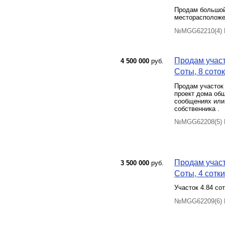
Продам большой 
месторасположен
№MGG62210(4) П
Продам участ
4 500 000
руб.
Соты, 8 соток
Продам участок 
проект дома общ
сообщениях или 
собственника .
№MGG62208(5) П
Продам участ
3 500 000
руб.
Соты, 4 сотки
Участок 4.84 сот
№MGG62209(6) П