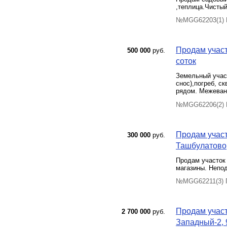
,теплица.Чистый
№MGG62203(1) П
Продам участ
500 000
руб.
соток
Земельный участ
снос),погреб, с
рядом. Межевани
№MGG62206(2) П
Продам участ
300 000
руб.
Ташбулатово,
Продам участок 
магазины. Непод
№MGG62211(3) П
Продам участ
2 700 000
руб.
Западный-2, 