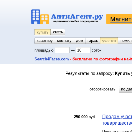
Магнит
снять
купить
квартиру
комнату
койко-место
дом
гараж
нежил
участок
площадью
—
соток
Search4Faces.com
- бесплатно по фотографии най
Результаты по запросу:
Купить 
отсортировать
по да
Продам участ
250 000
руб.
товарищество
Продам садовый 