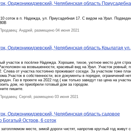
ок, Орджоникидзевский, Челябинская область Приусадебн
10 соток в п. Надежда, ул. Приусадебная 17. С видом на Урал. Подведе
380В
родавец: Андрей, размещено 04 июня 2021
ок, Орджоникидзевский, Челябинская область Крылатая ул.,
ый участок в посёлке Надежда. Хорошее, тихое, уютное место для стро
Расположен на возвышенности, красивый вид на Урал. Участок ровный, 
. Слева от участка постоянно проживают соседи. За участком тоже пла
ома.Участок в собственности, все документы в порядке, ограничений не
едач. Газ в проекте на 2022 год ( как только заведут газ цена на участк
оить дом, но приобрели готовый дом за городом.
ните пишите.
родавец: Сергей, размещено 03 июня 2021
ок, Орджоникидзевский, Челябинская область садовое
 Богатый Остров, 6 соток
 затопляемом месте, зимой дороги чистят, напротив круглый год живут 