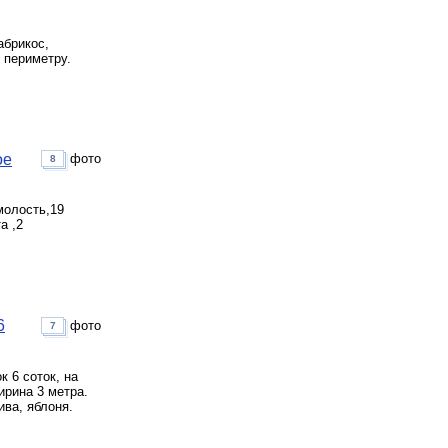
абрикос,
 периметру.
ое
фото
8
молость,19
а ,2
6
фото
7
 6 соток, на
ирина 3 метра.
ива, яблоня.