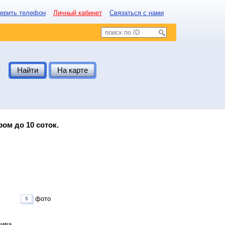
ерить телефон
Личный кабинет
Связаться с нами
.
Найти
На карте
ром до 10 соток.
фото
5
лива