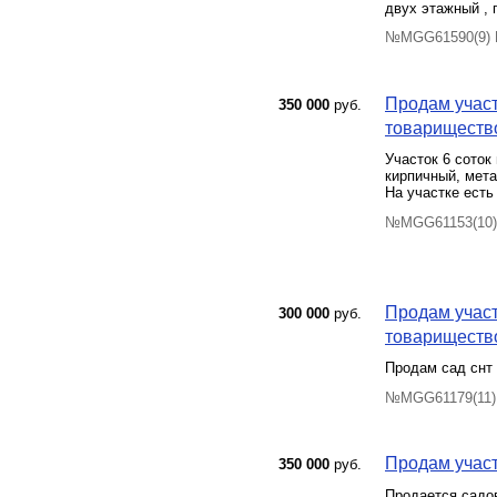
двух этажный , 
№MGG61590(9) П
Продам участ
350 000
руб.
товарищество
Участок 6 соток
кирпичный, мет
На участке есть
№MGG61153(10) 
Продам участ
300 000
руб.
товарищество
Продам сад снт 
№MGG61179(11) 
Продам участ
350 000
руб.
Продается садов