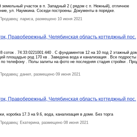
земельный участок в п. Западный 2 ( рядом с п. Нежный), отличное
ие, ул. Наумкина. Соседи построены. Документы в порядке.
родавец: лариса, размещено 10 июня 2021
ок, Правобережный, Челябинская область коттеджный пос.
8 соток . 74:33:0221001:440 . С фундаментов 12 на 10 под 2 этажный дом
ей площадью род 170 кв . Заведена вода и канализация . Все подросты
по телефону . Полы залиты на фото не последняя стадия стройки . Про
родавец: данил, размещено 09 июня 2021
ок, Правобережный, Челябинская область коттеджный пос.
ки, коробка 17.3 на 9.6, вода, канализация в доме. Без торга
родавец: Екатерина, размещено 08 июня 2021