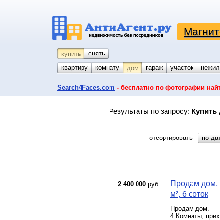
Магнит
снять
купить
квартиру
комнату
койко-место
гараж
участок
нежил
дом
Search4Faces.com
- бесплатно по фотографии най
Результаты по запросу:
Купить 
отсортировать
по да
Продам дом, 
2 400 000
руб.
м², 6 соток
Продам дом.
4 Комнаты, прих