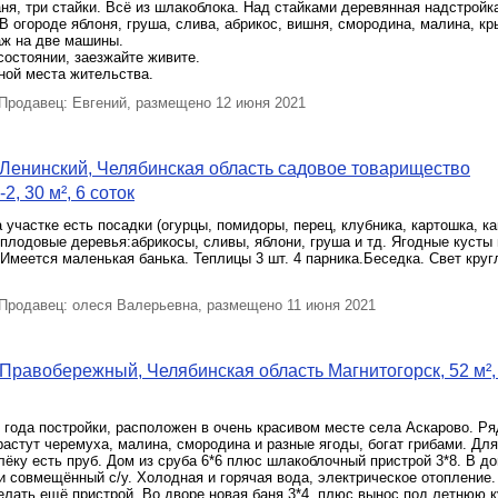
аня, три стайки. Всё из шлакоблока. Над стайками деревянная надстройка
 В огороде яблоня, груша, слива, абрикос, вишня, смородина, малина, к
аж на две машины.
остоянии, заезжайте живите.
ной места жительства.
родавец: Евгений, размещено 12 июня 2021
Ленинский, Челябинская область садовое товарищество
, 30 м², 6 соток
 участке есть посадки (огурцы, помидоры, перец, клубника, картошка, кап
плодовые деревья:абрикосы, сливы, яблони, груша и тд. Ягодные кусты
Имеется маленькая банька. Теплицы 3 шт. 4 парника.Беседка. Свет круг
родавец: олеся Валерьевна, размещено 11 июня 2021
Правобережный, Челябинская область Магнитогорск, 52 м²,
года постройки, расположен в очень красивом месте села Аскарово. Ря
растут черемуха, малина, смородина и разные ягоды, богат грибами. Дл
ёку есть пруб. Дом из сруба 6*6 плюс шлакоблочный пристрой 3*8. В д
 и совмещённый с/у. Холодная и горячая вода, электрическое отопление.
лать ещё пристрой. Во дворе новая баня 3*4, плюс вынос под летнюю 