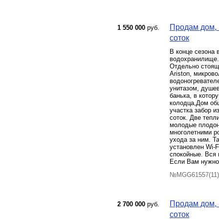
Продам дом, 
1 550 000
руб.
соток
В конце сезона 
водохранилище.
Отдельно стояща
Ariston, микров
водоногревател
унитазом, душе
банька, в котор
колодца,Дом об
участка забор и
соток. Две тепл
молодые плодоно
многолетними р
ухода за ним. Т
установлен Wi-F
спокойные. Вся 
Если Вам нужно 
№MGG61557(11) 
Продам дом, 
2 700 000
руб.
соток