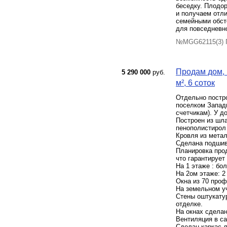
беседку. Плодор
и получаем отли
семейными обсто
для повседневно
№MGG62115(3) П
Продам дом, 
5 290 000
руб.
м², 6 соток
Отдельно постро
поселком Западн
счетчикам). У д
Построен из шла
пенополистирол 
Кровля из метал
Сделана подшив
Планировка прод
что гарантирует
На 1 этаже : бо
На 2ом этаже: 2
Окна из 70 проф
На земельном уч
Стены оштукатур
отделке.
На окнах сделан
Вентиляция в са
Сделан каркас л