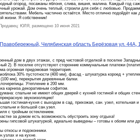
одный огород, посажаны яблоня, слива, вишня, малина. Каждый год са
чный урожай. Дом очень теплый, строили для себя с любовью. Продаем 
ятельствами. Мебель частично остаётся. Место отлично подойдёт как д
й жизни. Я собственник!
родавец: ЮЛЯ, размещено 10 июня 2021
Правобережный, Челябинская область Берёзовая ул. 44А, 
енный дом в двух этажах, с пред чистовой отделкой в поселке Западный
ый 2). В поселке отсутствуют сторонние коммунальные платежи (платит
ома огромная придомовая территория.
коблока 30% пустотности (400 мм), фасад - штукатурка короед + утепле
(100 мм), перекрытия деревянные балки.
лочерепицы. Утепление в 200 мм.
ка карниза декоративным софитом.
умана: спальни не имеют общих дверей с кухней гостиной и общих стен
 прекрасную звукоизоляцию!
льшая гостиная-кухня с выходом в сад, прихожая, сан. узел, котельная и
 спальни и большой сан.узел.
иля с тройным остеклением.
астке за домом есть возможность обустроить зону отдыха!
ены гипсовой штукатуркой, идеально выведены – готовы к обоям или др
ы откосы и подоконники.
н.узлах и на кухне.
естницы на второй этаж.