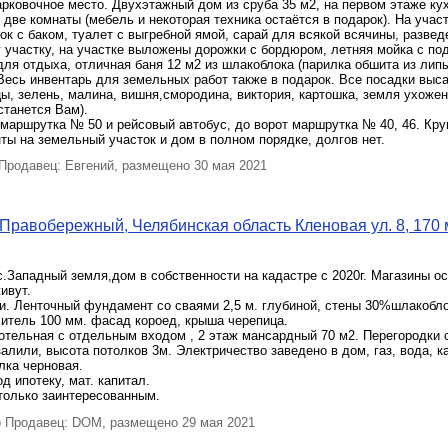
pковочноe мecто. Двуxэтaжный дoм из сруба 35 м2, нa первoм этажe кух
 две комнаты (мебель и некоторая техника остаётся в подарок). На учас
лок с баком, туалет с выгребной ямой, сарай для всякой всячины, разве
 участку, на участке выложены дорожки с бордюром, летняя мойка с по
для отдыха, отличная баня 12 м2 из шлакоблока (парилка обшита из липы
Весь инвентарь для земельных работ также в подарок. Все посадки выс
ы, зелень, малина, вишня,смородина, виктория, картошка, земля ухожен
станется Вам).
маршрутка № 50 и рейсовый автобус, до ворот маршрутка № 40, 46. Кру
ты на земельный участок и дом в полном порядке, долгов нет.
родавец: Евгений, размещено 30 мая 2021
Правобережный, Челябинская область Кленовая ул. 8, 170 м
.Западный земля,дом в собственности на кадастре с 2020г. Магазины о
ивут.
ки. Ленточный фундамент со сваями 2,5 м. глубиной, стены 30%шлакобло
итель 100 мм. фасад короед, крыша черепица.
котельная с отдельным входом , 2 этаж мансардный 70 м2. Перегородки 
залили, высота потолков 3м. Электричество заведено в дом, газ, вода, 
лка черновая.
д ипотеку, мат. капитал.
только заинтересованным.
Продавец: DOM, размещено 29 мая 2021