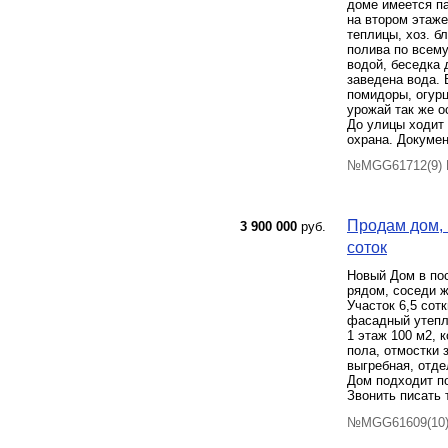
доме имеется пa
на втором этаже
теплицы, хоз. б
полива по всему
водой, беседка 
заведена вода. 
помидоры, огурц
урожай так же о
До улицы ходит 
охрана. Докумен
№MGG61712(9) П
Продам дом, 
3 900 000
руб.
соток
Новый Дом в пос
рядом, соседи ж
Участок 6,5 сот
фасадный утепл
1 этаж 100 м2, 
пола, отмостки 
выгребная, отде
Дом подходит по
Звонить писать 
№MGG61609(10) 