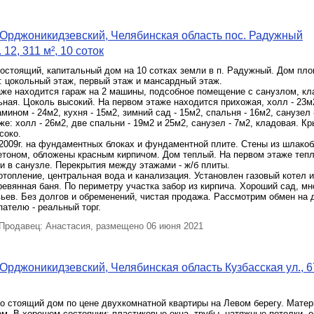
Орджоникидзевский, Челябинская область пос. Радужный
 12, 311 м², 10 соток
остоящий, капитальный дом на 10 сотках земли в п. Радужный. Дом пл
: цокольный этаж, первый этаж и мансардный этаж.
аже находится гараж на 2 машины, подсобное помещение с санузлом, кл
ьная. Цоколь высокий. На первом этаже находится прихожая, холл - 23м2
ином - 24м2, кухня - 15м2, зимний сад - 15м2, спальня - 16м2, санузел 
е: холл - 26м2, две спальни - 19м2 и 25м2, санузел - 7м2, кладовая. К
соко.
2009г. на фундаментных блоках и фундаментной плите. Стены из шлакоб
етоном, обложены красным кирпичом. Дом теплый. На первом этаже тепл
 и в санузле. Перекрытия между этажами - ж/б плиты.
отопление, центральная вода и канализация. Установлен газовый котел и
ревянная баня. По периметру участка забор из кирпича. Хороший сад, м
ьев. Без долгов и обременений, чистая продажа. Рассмотрим обмен на 
ателю - реальный торг.
родавец: Анастасия, размещено 06 июня 2021
Орджоникидзевский, Челябинская область Кузбасская ул., 67
 стоящий дом по цене двухкомнатной квартиры на Левом берегу. Матер
м. В хорошем состоянии: пластиковые окна, трубы, натяжные потолки, о