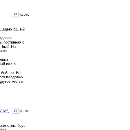
фото
34
ощадью 311 м2
адовая
, гостинная с
- 5м2. На
рыша
лока,
ый пол в
 бойлер. На
ного плодовых
другое жилье.
 м²,
фото
19
иал стен: брус
бои,