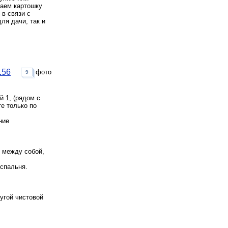
жаем картошку
в связи с
ля дачи, так и
156
фото
9
 1, (рядом с
е только по
ние
 между собой,
 спальня.
угой чистовой