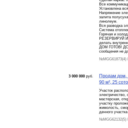
Все коммуникаци
Установлена вс
Напряжение элек
залита полусуха
линолеум.
Вся разводка э
Система отоплен
Горячая и холод
РЕЗЕРВИРУЙ И Р
делать внутренн
ДОМ ГОТОВ! ДОК
сообщения не до
№MGG61873(4) П
Продам дом, 
3 000 000
руб.
90 м², 25 сото
Участок располо
электричество, 
мастерская, отк
участку проложе
жимолость, смор
дачного участка
№MGG62132(5) П