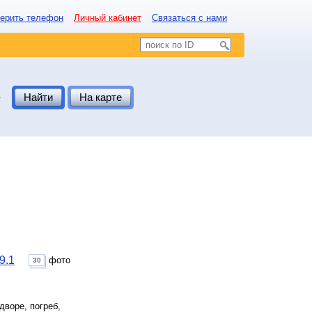
ерить телефон
Личный кабинет
Связаться с нами
.
Найти
На карте
9.1
фото
30
дворе, погреб,