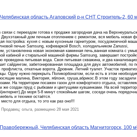
Челябинская область Агаповский р-н СНТ Строитель-2, 60 м
в связи с переездом готова к продаже загородная дача на Верхнеуральс
 Двухэтажный дом печным отоплением с ремонтом, вся мебель новая ф
я постройка: кухня с новым кухонным гарнитуром, посудомоечной маши
олновой печью Samsung, кофеваркой Bosch, холодильником Zanussi,
ем, установленна новая экономная каминная печь,ванная комната с умы
вой кабиной и стиральной машиной фирмы Samsung, завершает постройк
ую проведена питьевая вода. Своя питьевая скважина, и два канализаци
шит сайдингом, забетонированная площадка для двух автомобилей, по 
з профлиста, откатные ворота. Дровник. Летний туалет. Участок приватиз
ицы. Одну нужно перекрыть Поликорбонатом, если есть в этом необходи
сящие малина, Виктория, яблоня, груша,абрикос.В этом году засадили 
озами. На территории посажен газон для комфортного отдыха, оставляе
ак же создан пруд с рыбками и цветущими кувшинками. На всей территор
i(интернет).До моря 5-8 минут спокойным шагом, соседи очень порядочн
мебель и технике остаётся.
место для отдыха, то это как раз оно!!!
Продавец: ольга, размещено 28 мая 2021
Правобережный, Челябинская область Магнитогорск, 100 м²