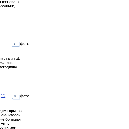
 (сеновал).
рыжовник,
фото
17
уста и тд).
 малины,
логодично
 12
фото
9
дом горы, за
я любителей
оме большая
 Есть
кухню или