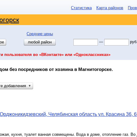
Статистика
Карта районов
Пров
огорск
Средние цены
—
руб
ое
любой район
ти пользователя во «ВКонтакте» или «Одноклассниках»
дом без посредников от хозяина в Магнитогорске.
те добавления
▼
Орджоникидзевский, Челябинская область ул. Красина 36, 6
ожая, кухня, туалет ванная совмещены. Вода в доме, отопление газ. Во 