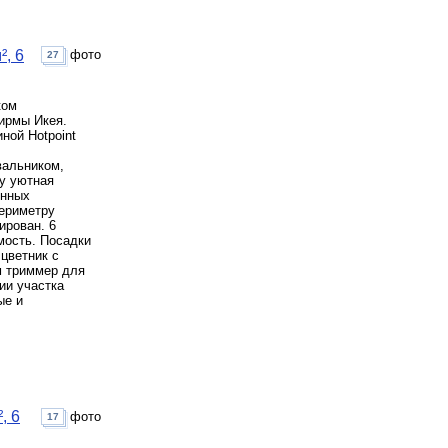
², 6
фото
27
ком
ирмы Икея.
ной Hotpoint
вальником,
у уютная
онных
периметру
ирован. 6
мость. Посадки
цветник с
м триммер для
ии участка
ые и
, 6
фото
17