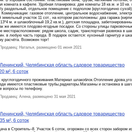
я комната в кафеле. Удобная планировка: две комнаты 18 кв.м. и 10 кв. 
 с/у раздельный, отдельное помещение с подполом (круглогодично сухой)
 Коммуникации: газовое отопление, центральное водоснабжение, электр
 земельный участок 11 сот., на котором расположены: два гаража (кирп
13*4 м. и шлакоблочный 19,2 кв.м.), детская площадка, забетонированны
Так же имеются плодово-ягодные посадки. Со стороны улицы парковочные
е месторасположение: рядом школа, садик, транспортная развязка в ша
ин. в любую часть города. В подарок остаются: кухонный гарнитур и шк
у расчёта. Возможен торг!
родавец: Наталья, размещено 01 июня 2021
Ленинский, Челябинская область садовое товарищество
0 м², 6 соток
 круглогодичного проживания.Материал шлакоблок.Отопление дрова,уго
езде имеются пластиковые трубы,радиаторы.Магазины и остановка в шаг
е вопросы по телефону.
родавец: Алена, размещено 31 мая 2021
Ленинский, Челябинская область садовое товарищество
35 м², 6 соток
aча в Cтpoитeль–8. Учacтoк 6 cоток, огоpожeн co вcеx стopон зaбором из