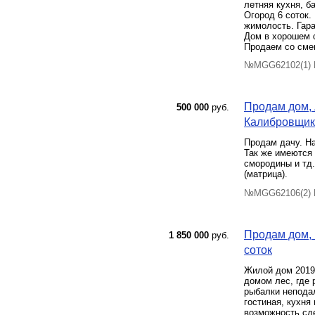
летняя кухня, б
Огород 6 соток.
жимолость. Гар
Дом в хорошем с
Продаем со сме
№MGG62102(1) П
Продам дом, 
500 000
руб.
Калибровщик-2
Продам дачу. На
Так же имеются 
смородины и тд.
(матрица).
№MGG62106(2) П
Продам дом, 
1 850 000
руб.
соток
Жилой дом 2019 
домом лес, где 
рыбалки неподал
гостиная, кухня
возможность сде