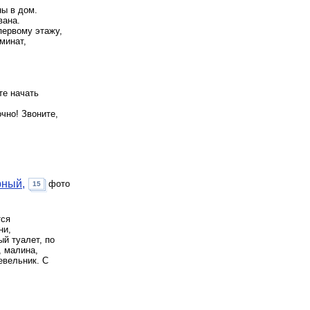
ны в дом.
вана.
первому этажу,
минат,
е начать
но! Звоните,
рный,
фото
15
тся
ни,
ый туалет, по
, малина,
евельник. С