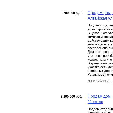
Продам дом, 
8 700 000
руб.
Алтайская ул.
Продам отдельн
имеет три этажа
В цокольном эт
комната и котел
действующим кам
мансардном этаж
расположена вы
Дом построен в 
утеплены пеноб
холле, на кухне
В доме газовое 
участке есть де
и хвойных дерев
Реальному покуп
№MGG62135(6) П
Продам дом, 
2 100 000
руб.
11 соток
Продам отдельно
обложен кирпичо