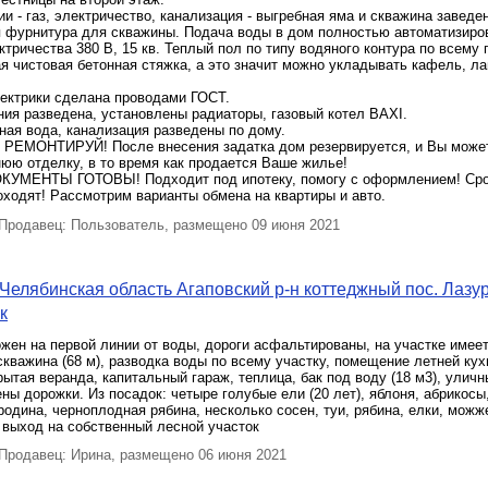
и - газ, электричество, канализация - выгребная яма и скважина заведе
я фурнитура для скважины. Подача воды в дом полностью автоматизиро
тричества 380 В, 15 кв. Теплый пол по типу водяного контура по всему 
я чистовая бетонная стяжка, а это значит можно укладывать кафель, ла
лектрики сделана проводами ГОСТ.
ия разведена, установлены радиаторы, газовый котел BAXI.
ная вода, канализация разведены по дому.
ЕМОНТИРУЙ! После внесения задатка дом резервируется, и Вы может
юю отделку, в то время как продается Ваше жилье!
УМЕНТЫ ГОТОВЫ! Подходит под ипотеку, помогу с оформлением! Сроч
ходят! Рассмотрим варианты обмена на квартиры и авто.
родавец: Пользователь, размещено 09 июня 2021
Челябинская область Агаповский р-н коттеджный пос. Лазу
к
жен на первой линии от воды, дороги асфальтированы, на участке имее
скважина (68 м), разводка воды по всему участку, помещение летней кух
рытая веранда, капитальный гараж, теплица, бак под воду (18 м3), уличн
ны дорожки. Из посадок: четыре голубые ели (20 лет), яблоня, абрикосы
одина, черноплодная рябина, несколько сосен, туи, рябина, елки, можж
 выход на собственный лесной участок
родавец: Ирина, размещено 06 июня 2021