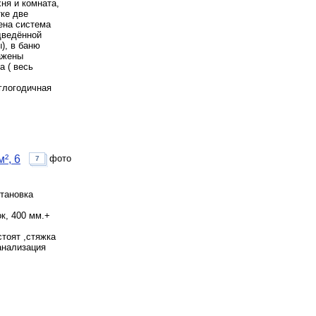
ня и кoмнaта,
тке две
дена система
дведённой
), в баню
ажены
а ( весь
глогодичная
², 6
фото
7
становка
к, 400 мм.+
стоят ,стяжка
канализация