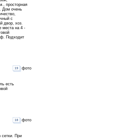
м., просторная
. Дом очень
ичество,
ичный с
й двор, хоз.
 места на 4 -
говой
аф. Подходит
фото
19
ль есть
овой
фото
18
 сетки. При