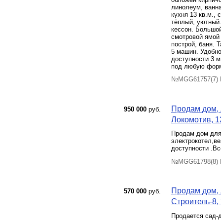
линолеум, ванна
кухня 13 кв.м.,
тёплый, уютный.
кессон. Большой
смотровой ямой 
построй, баня. 
5 машин. Удобно
доступности 3 м
под любую форм
№MGG61757(7) П
Продам дом, 
950 000
руб.
Локомотив, 12
Продам дом для
электрокотел,в
доступности .Вс
№MGG61798(8) П
Продам дом, 
570 000
руб.
Строитель-8, 
Продаeтся сад-д