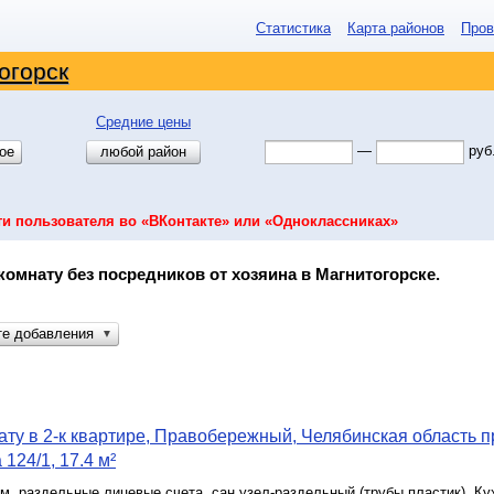
Статистика
Карта районов
Пров
огорск
Средние цены
—
руб
ое
любой район
ти пользователя во «ВКонтакте» или «Одноклассниках»
комнату без посредников от хозяина в Магнитогорске.
те добавления
▼
ту в 2-к квартире, Правобережный, Челябинская область п
124/1, 17.4 м²
.м, раздельные лицевые счета, сан.узел-раздельный,(трубы пластик), Ку