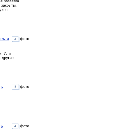
я развязка.
 закрыты,
ухня,
колая
фото
2
м. Или
 другие
ть
фото
8
ть
фото
4