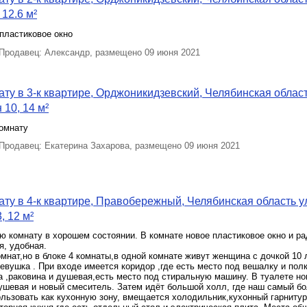
12.6 м²
пластиковое окно
родавец: Александр, размещено 09 июня 2021
ту в 3-к квартире, Орджоникидзевский, Челябинская област
 10, 14 м²
омнату
родавец: Екатерина Захарова, размещено 09 июня 2021
ту в 4-к квартире, Правобережный, Челябинская область у
, 12 м²
 комнату в хорошем состоянии. В комнате новое пластиковое окно и ра
я, удобная.
омнат,но в блоке 4 комнаты,в одной комнате живут женщина с дочкой 10 
евушка . При входе имеется коридор ,где есть место под вешалку и пол
а ,раковина и душевая,есть место под стиральную машину. В туалете н
душевая и новый смеситель. Затем идёт большой холл, где наш самый б
льзовать как кухонную зону, вмещается холодильник,кухонный гарнитур