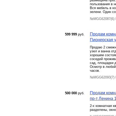
размещена прост
пользования в н
Вся мебель в ко
зелени. Один со
№MGG62087(6) П
Продам комна
599 999
руб.
Пионерская ул
Продаю 2 смежны
узел и ванна от
хорошем состоян
соседей прожива
сад, площадки д
Осмотр в любой 
часов.
№MGG62093(7) П
Продам комна
500 000
руб.
пр-т Ленина 1
2-х комнатная к
разделены, окно