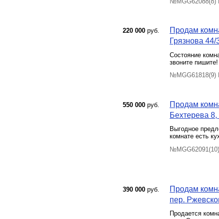
№MGG62088(8) П
Продам комна
220 000
руб.
Грязнова 44/3
Состояние комна
звоните пишите!
№MGG61818(9) П
Продам комна
550 000
руб.
Бехтерева 8, 
Выгодное предл
комнате есть ку
№MGG62091(10) 
Продам комна
390 000
руб.
пер. Ржевског
Продается комна