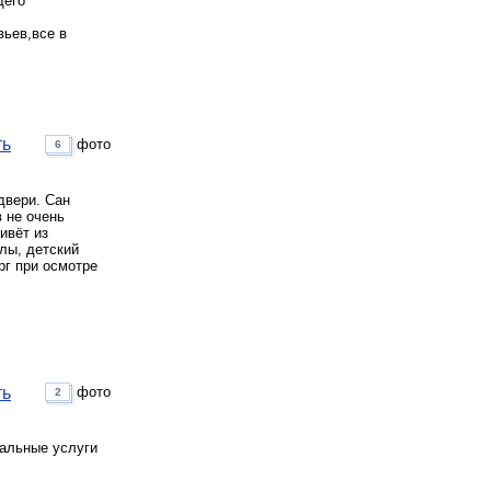
щего
вьев,все в
ть
фото
6
двери. Сан
в не очень
ивёт из
лы, детский
рг при осмотре
ть
фото
2
нальные услуги