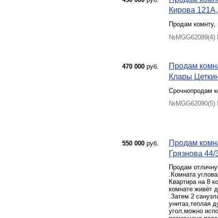
Кирова 121А, 
Продам комнту, 
№MGG62089(4) П
Продам комна
470 000
руб.
Клары Цеткин
Срочнопродам к
№MGG62090(5) П
Продам комна
550 000
руб.
Грязнова 44/3
Продам отличную
.Комната углова
Квартира на 8 к
комнате живёт д
.Затем 2 санузл
унитаз,теплая 
угол,можно испо