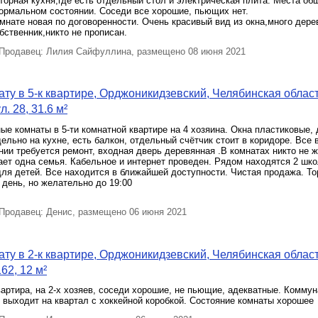
орная кухня,где есть отдельный стол и электрическая плита. Места об
ормальном состоянии. Соседи все хорошие, пьющих нет.
мнате новая по договоренности. Очень красивый вид из окна,много дере
бственник,никто не прописан.
родавец: Лилия Сайфуллина, размещено 08 июня 2021
ту в 5-к квартире, Орджоникидзевский, Челябинская облас
. 28, 31.6 м²
е комнаты в 5-ти комнатной квартире на 4 хозяина. Окна пластиковые, 
дельно на кухне, есть балкон, отдельный счётчик стоит в коридоре. Все 
ии требуется ремонт, входная дверь деревянная .В комнатах никто не ж
ет одна семья. Кабельное и интернет проведен. Рядом находятся 2 шко
ля детей. Все находится в ближайшей доступности. Чистая продажа. То
день, но желательно до 19:00
родавец: Денис, размещено 06 июня 2021
ту в 2-к квартире, Орджоникидзевский, Челябинская облас
62, 12 м²
вартира, на 2-х хозяев, соседи хорошие, не пьющие, адекватные. Комму
 выходит на квартал с хоккейной коробкой. Состояние комнаты хорошее