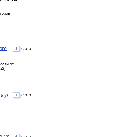
торой
ого
фото
3
ости от
ой,
ь ул.
фото
1
ь ул.
фото
6