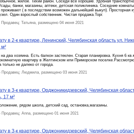
обычное, жилое. Тихий район. Соседи все хорошие. Удобная транспортна
сады, банки, магазины, аптеки, детская поликлиника. Соседние комнаты
 проживают ( в последствии возможен дальнейший выкуп). Просторная к
зел. Один взрослый собственник. Чистая продажа.Торг.
Продавец: Татьяна, размещено 04 июня 2021
ту в 2-к квартире, Ленинский, Челябинская область ул. Ни
 м²
на два хозяина. Есть балкон застеклен. Старая планировка. Кухня 6 кв.
окомнатную квартиру в Желтинском или Приморском поселке.Рассмотрю
 только не далеко от города.
Продавец: Людмила, размещено 03 июня 2021
ту в 3-к квартире, Орджоникидзевский, Челябинская облас
, 17 м²
ложение, рядом школа, детский сад, остановка,магазины.
Продавец: Anna, размещено 01 июня 2021
ту в 3-к квартире, Орджоникидзевский, Челябинская облас