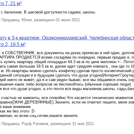
о 7, 21 м²
с балконом. В шаговой доступности садики, школы.
Продавец: Юлия, размещено 01 июня 2021
ту в 3-к квартире, Орджоникидзевский, Челябинская облас
о 2, 19.5 м²
 я СОБСТВЕННИК, все документы на руках,прописан в ней один, долгов
ТИРА ПРОДАЕТСЯ всеми соседями по очередно, первым продаю я, по
ь купить квартиру общей площадью 64.3 кв.м по цене миллион +-. Потол
ата самая большая 19.5 кв м, далее идет средняя комната , она где то 16
.м. Из квартиры можно сделать конфетку,сделав просто косметический р
данной ситуации и в будущем сделать что душе угодно(Интернет\"роутер
едей никто не живёт, да я и сам редко бываю, все мы общаемся очень хо
решения каких либо вопросов не беспокойтесь (обычные хорошие люди).
 все что душе угодно, а это почти все виды магазинов,школы, сады,бан
.
 счастью не мамонты, все спокойно.Что касается технических моментов 
справно(ОКНА ДЕРЕВЯННЫЕ).Звоните, если не ответил пишите, меня зо
а ваше внимание.
ак же без этого :D
ивязан, ко всем соц.сетям,пишите звоните.
Продавец: Рауф Рагимов, размещено 31 мая 2021