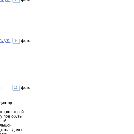
ь ул.
фото
0
л.
фото
12
диатор
лет,во второй
ку под обувь
овый
ольшой
,стол. Далее