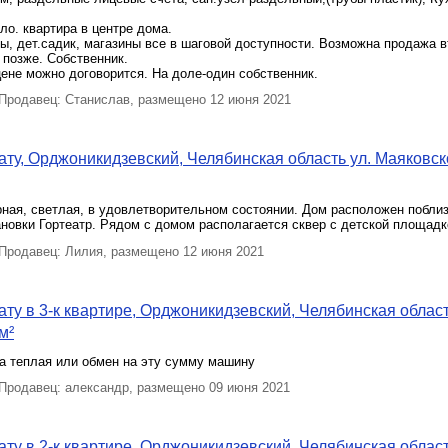
ло. квартира в центре дома.
, дет.садик, магазины все в шаговой доступности. Возможна продажа в
 позже. Собственник.
цене можно договорится. На доле-один собственник.
родавец: Станислав, размещено 12 июня 2021
ту, Орджоникидзевский, Челябинская область ул. Маяковск
ная, светлая, в удовлетворительном состоянии. Дом расположен поблиз
новки Гортеатр. Рядом с домом располагается сквер с детской площадк
родавец: Лилия, размещено 12 июня 2021
ту в 3-к квартире, Орджоникидзевский, Челябинская област
м²
а теплая или обмен на эту сумму машину
родавец: александр, размещено 09 июня 2021
ту в 2-к квартире, Орджоникидзевский, Челябинская област