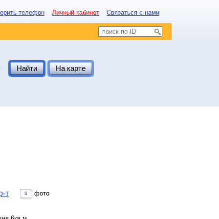
ерить телефон
Личный кабинет
Связаться с нами
.
Найти
На карте
р-т
фото
5
хня 6кв.м.