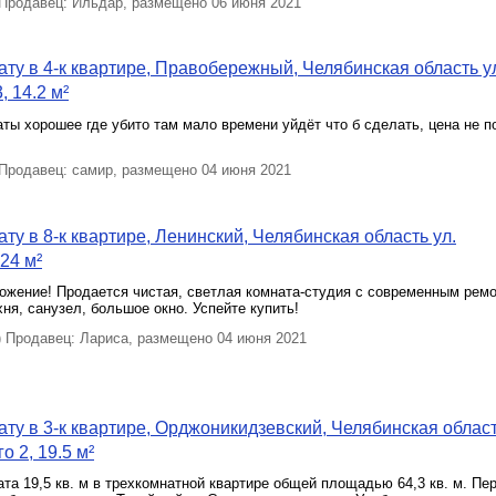
родавец: Ильдар, размещено 06 июня 2021
ту в 4-к квартире, Правобережный, Челябинская область у
, 14.2 м²
ты хорошее где убито там мало времени уйдёт что б сделать, цена не 
родавец: самир, размещено 04 июня 2021
ту в 8-к квартире, Ленинский, Челябинская область ул.
24 м²
ожение! Продается чистая, светлая комната-студия с современным ремо
хня, санузел, большое окно. Успейте купить!
Продавец: Лариса, размещено 04 июня 2021
ту в 3-к квартире, Орджоникидзевский, Челябинская облас
о 2, 19.5 м²
та 19,5 кв. м в трехкомнатной квартире общей площадью 64,3 кв. м. Пе