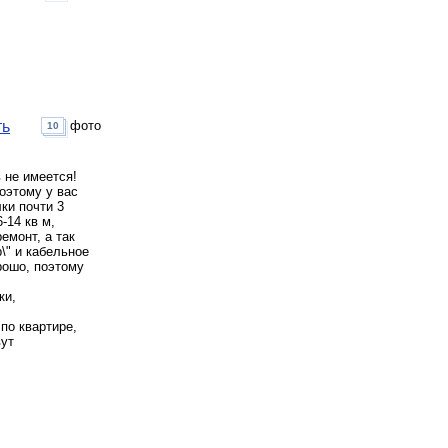
ть
фото
10
 не имеется!
этому у вас
ки почти 3
-14 кв м,
емонт, а так
\" и кабельное
рошо, поэтому
ки,
по квартире,
вут