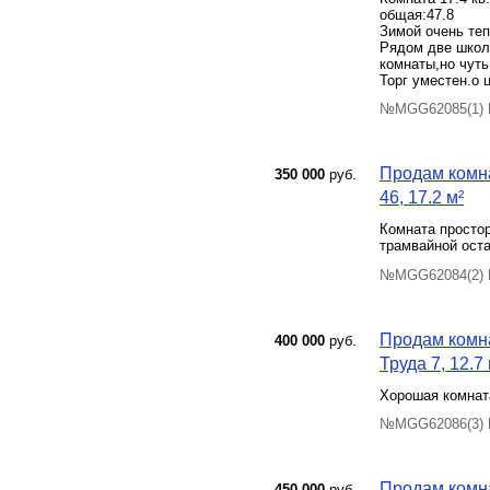
общая:47.8
Зимой очень теп
Рядом две школы
комнаты,но чуть
Торг уместен.о 
№MGG62085(1) П
Продам комна
350 000
руб.
46, 17.2 м²
Комната простор
трамвайной оста
№MGG62084(2) П
Продам комна
400 000
руб.
Труда 7, 12.7 
Хорошая комнат
№MGG62086(3) П
Продам комна
450 000
руб.