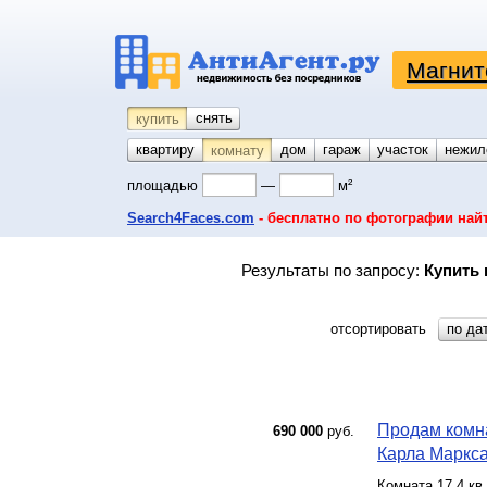
Магнит
снять
купить
квартиру
койко-место
дом
гараж
участок
нежил
комнату
площадью
—
м²
Search4Faces.com
- бесплатно по фотографии най
Результаты по запросу:
Купить 
отсортировать
по да
Продам комна
690 000
руб.
Карла Маркса 
Комната 17.4 кв