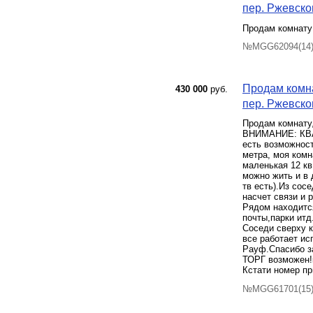
пер. Ржевског
Продам комнату 
№MGG62094(14) 
Продам комна
430 000
руб.
пер. Ржевског
Продам комнату,
ВНИМАНИЕ: КВАР
есть возможност
метра, моя комн
маленькая 12 кв
можно жить и в 
тв есть).Из сос
насчет связи и 
Рядом находится
почты,парки итд
Соседи сверху к
все работает и
Рауф.Спасибо з
ТОРГ возможен!к
Кстати номер пр
№MGG61701(15) 