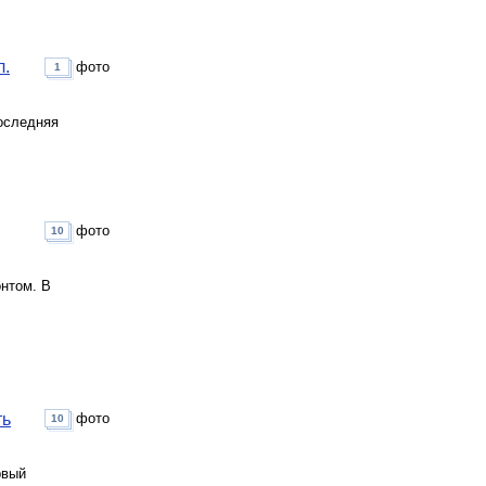
л.
фото
1
последняя
фото
10
нтом. В
ть
фото
10
рвый