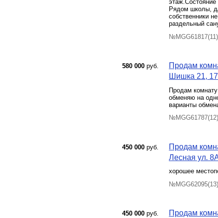
этаж.Состояние 
Рядом школы, д/
собственники не
раздельный сану
№MGG61817(11) 
Продам комна
580 000
руб.
Шишка 21, 17
Продам комнату 
обменяю на одн
варианты обмена
№MGG61787(12) 
Продам комна
450 000
руб.
Лесная ул. 8А
хорошее местопо
№MGG62095(13) 
Продам комна
450 000
руб.